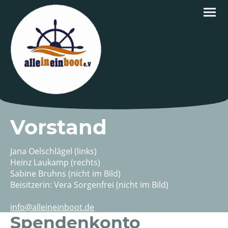
Vorstand
Jana Oelschlägel (links)
Heinz Laukamp (rechts)
Sabine Bruhns (nicht im Bild)
Beisitzerin: Vera Sorgenfrei (nicht im Bild)
info@alleineinboot.de
Spendenkonto